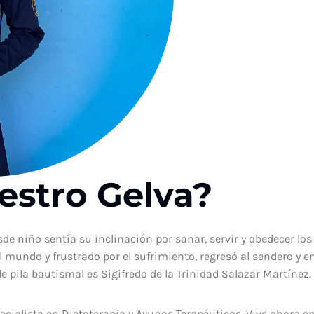
estro Gelva?
de niño sentía su inclinación por sanar, servir y obedecer lo
n el mundo y frustrado por el sufrimiento, regresó al sendero y e
 pila bautismal es Sigifredo de la Trinidad Salazar Martínez. 
cialista en Dietoterapia y Ayunos Terapéuticos. Vive ahora e