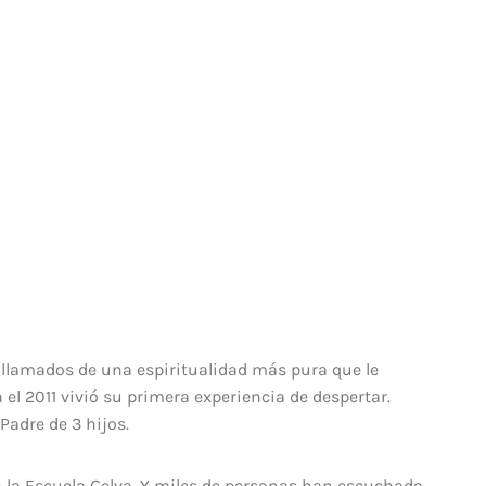
s llamados de una espiritualidad más pura que le
n el 2011 vivió su primera experiencia de despertar.
Padre de 3 hijos.
n la Escuela Gelva. Y miles de personas han escuchado