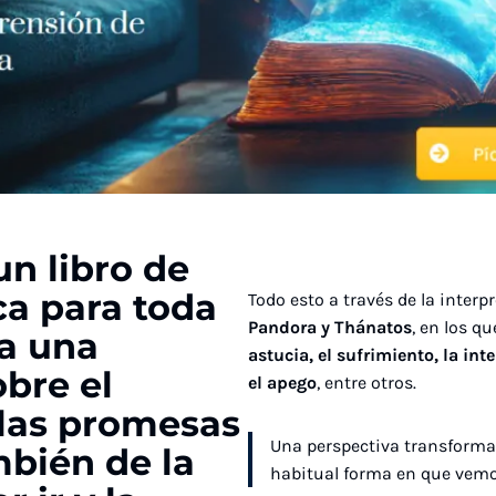
un libro de
ca para toda
Todo esto a través de la inter
Pandora y Thánatos
, en los q
 a una
astucia, el sufrimiento, la inte
obre el
el apego
, entre otros.
 las promesas
Una perspectiva transformad
mbién de la
habitual forma en que vemos