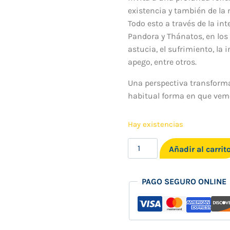
existencia y también de la mu
Todo esto a través de la in
Pandora y Thánatos, en los
astucia, el sufrimiento, la i
apego, entre otros.
Una perspectiva transforma
habitual forma en que vemos
Hay existencias
Libro
Añadir al carrit
"Del
Mito
PAGO SEGURO ONLINE
al
hito"
del
Maestro