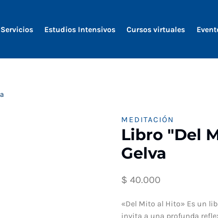
Servicios
Estudios Intensivos
Cursos virtuales
Event
va
MEDITACIÓN
Libro "Del M
Gelva
$
40.000
«Del Mito al Hito» Es un lib
invita a una profunda refle