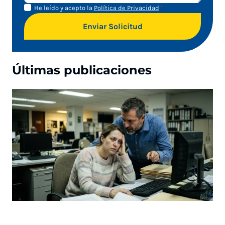
Aviso de
Aviso
He leído y acepto la
Política de Privacidad
*
Privacidad
de
Enviar Solicitud
privacidad
Últimas publicaciones