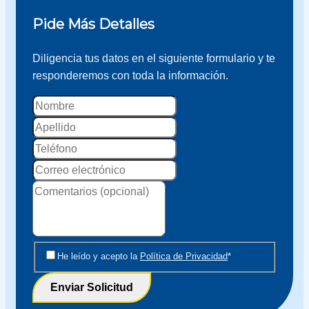
Pide Más Detalles
Diligencia tus datos en el siguiente formulario y te
responderemos con toda la información.
Nombre
Apellido
Correo
electrónico
Aviso
Aviso
He leído y acepto la
Política de Privacidad
*
de
de
Enviar Solicitud
Privacidad
privacidad