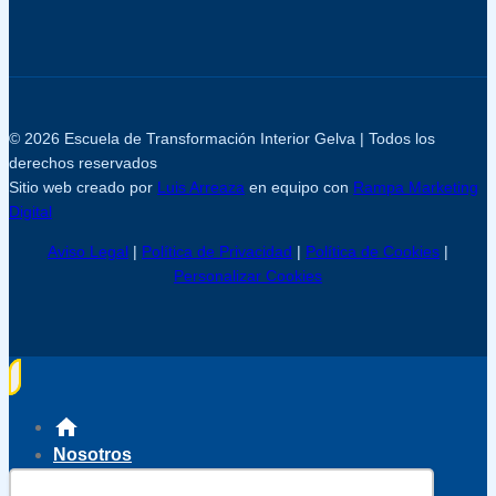
© 2026 Escuela de Transformación Interior Gelva | Todos los
derechos reservados
Sitio web creado por
Luis Arreaza
en equipo con
Rampa Marketing
Digital
Aviso Legal
|
Política de Privacidad
|
Política de Cookies
|
Personalizar Cookies
Nosotros
Servicios