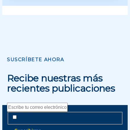
SUSCRÍBETE AHORA
Recibe nuestras más
recientes publicaciones
Correo
electrónico
Aviso
Aviso
He leído y acepto la
Política de Privacidad
*
de
de