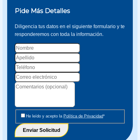
Pide Más Detalles
Diligencia tus datos en el siguiente formulario y te
responderemos con toda la información.
Nombre
Apellido
Correo
electrónico
Aviso
Aviso
He leído y acepto la
Política de Privacidad
*
de
de
Enviar Solicitud
Privacidad
privacidad