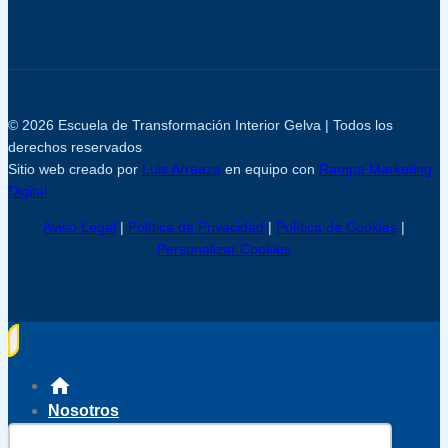
© 2026 Escuela de Transformación Interior Gelva | Todos los
derechos reservados
Sitio web creado por
Luis Arreaza
en equipo con
Rampa Marketing
Digital
Aviso Legal
|
Política de Privacidad
|
Política de Cookies
|
Personalizar Cookies
Nosotros
Servicios