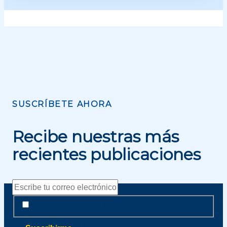
SUSCRÍBETE AHORA
Recibe nuestras más
recientes publicaciones
Correo
electrónico
Aviso
Aviso
He leído y acepto la
Política de Privacidad
*
de
de