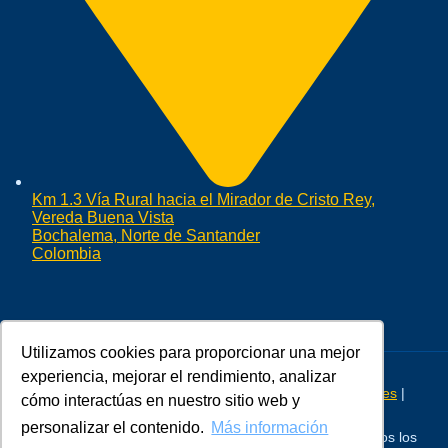
Km 1.3 Vía Rural hacia el Mirador de Cristo Rey,
Vereda Buena Vista
Bochalema, Norte de Santander
Colombia
Utilizamos cookies para proporcionar una mejor
experiencia, mejorar el rendimiento, analizar
Aviso Legal
|
Política de Privacidad
|
Política de Cookies
|
cómo interactúas en nuestro sitio web y
Personalizar Cookies
personalizar el contenido.
Más información
© 2026 Escuela de Transformación Interior Gelva | Todos los