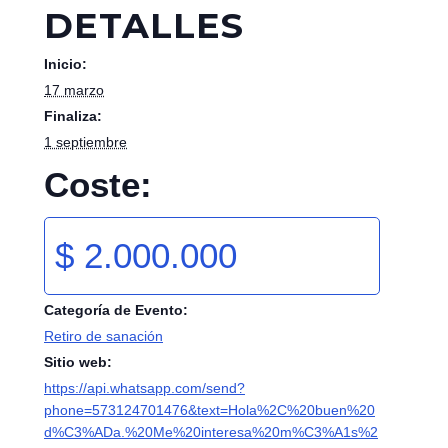
DETALLES
Inicio:
17 marzo
Finaliza:
1 septiembre
Coste:
$ 2.000.000
Categoría de Evento:
Retiro de sanación
Sitio web:
https://api.whatsapp.com/send?
phone=573124701476&text=Hola%2C%20buen%20
d%C3%ADa.%20Me%20interesa%20m%C3%A1s%2