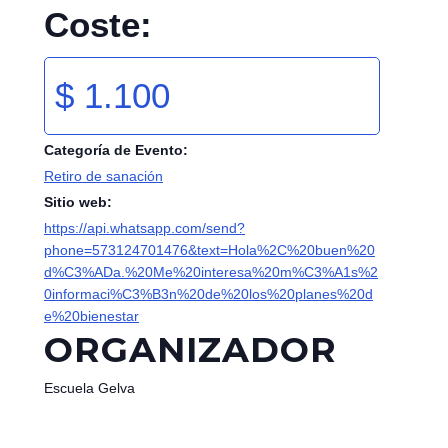
Coste:
$ 1.100
Categoría de Evento:
Retiro de sanación
Sitio web:
https://api.whatsapp.com/send?
phone=573124701476&text=Hola%2C%20buen%20
d%C3%ADa.%20Me%20interesa%20m%C3%A1s%2
0informaci%C3%B3n%20de%20los%20planes%20d
e%20bienestar
ORGANIZADOR
Escuela Gelva