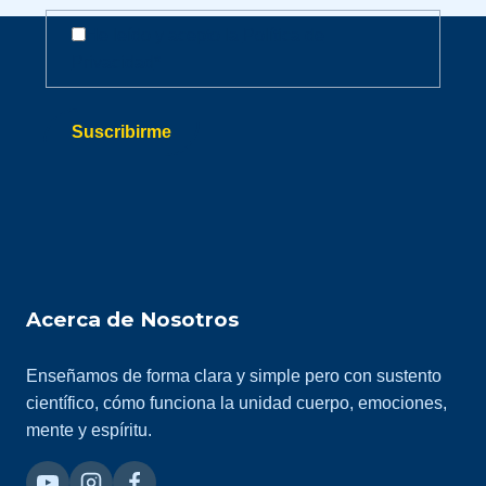
Aviso de
Aviso
He leído y acepto la
Política de
privacidad
de
Privacidad
*
privacidad
Suscribirme
Acerca de Nosotros
Enseñamos de forma clara y simple pero con sustento
científico, cómo funciona la unidad cuerpo, emociones,
mente y espíritu.