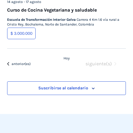
14 agosto
-
17 agosto
Event
Curso de Cocina Vegetariana y saludable
Escuela de Transformación Interior Gelva
Carrera 4 Km 1.6 vía rural a
Cristo Rey, Bochalema, Norte de Santander, Colombia
$ 3.000.000
Hoy
Eventos
siguiente(s)
Eventos
anterior(es)
Suscribirse al calendario