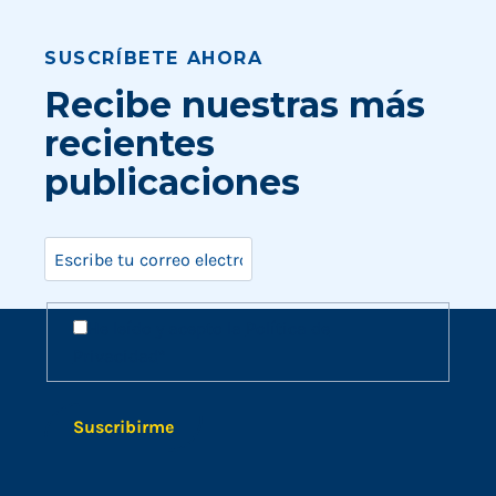
SUSCRÍBETE AHORA
Recibe nuestras más
recientes
publicaciones
Correo
electrónico
Aviso de
Aviso
He leído y acepto la
Política de
privacidad
de
Privacidad
*
privacidad
Suscribirme