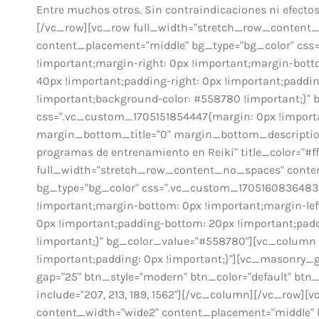
Entre muchos otros. Sin contraindicaciones ni efect
[/vc_row][vc_row full_width="stretch_row_content
content_placement="middle" bg_type="bg_color" cs
!important;margin-right: 0px !important;margin-botto
40px !important;padding-right: 0px !important;paddin
!important;background-color: #558780 !important;}
css=".vc_custom_1705151854447{margin: 0px !import
margin_bottom_title="0" margin_bottom_description="
programas de entrenamiento en Reiki" title_color="#
full_width="stretch_row_content_no_spaces" conte
bg_type="bg_color" css=".vc_custom_1705160836483{
!important;margin-bottom: 0px !important;margin-left
0px !important;padding-bottom: 20px !important;padd
!important;}" bg_color_value="#558780"][vc_column
!important;padding: 0px !important;}"][vc_masonry_g
gap="25" btn_style="modern" btn_color="default" btn
include="207, 213, 189, 1562"][/vc_column][/vc_row
content_width="wide2" content_placement="middle" 