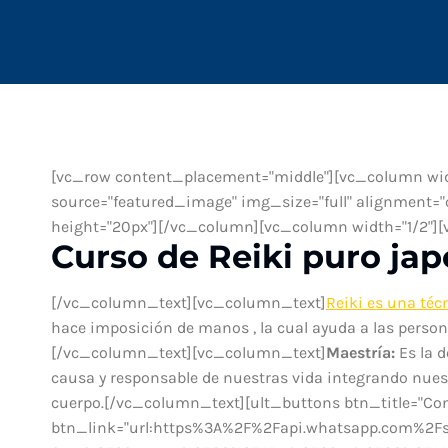
[vc_row content_placement="middle"][vc_column wid
source="featured_image" img_size="full" alignment=
height="20px"][/vc_column][vc_column width="1/2"]
Curso de Reiki puro jap
[/vc_column_text][vc_column_text]
Reiki es una téc
hace imposición de manos , la cual ayuda a las persona
[/vc_column_text][vc_column_text]
Maestría:
Es la d
causa y responsable de nuestras vida integrando nuestr
cuerpo.[/vc_column_text][ult_buttons btn_title="Co
btn_link="url:https%3A%2F%2Fapi.whatsapp.com%