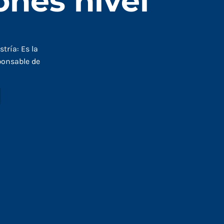
ones nivel
tría: Es la
sponsable de