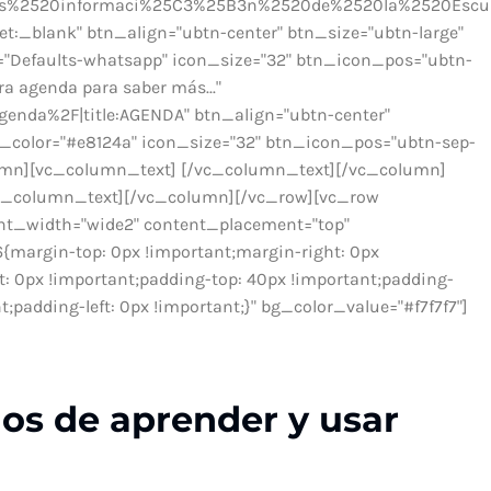
%2520informaci%25C3%25B3n%2520de%2520la%2520Escu
t:_blank" btn_align="ubtn-center" btn_size="ubtn-large"
on="Defaults-whatsapp" icon_size="32" btn_icon_pos="ubtn-
ra agenda para saber más..."
enda%2F|title:AGENDA" btn_align="ubtn-center"
bg_color="#e8124a" icon_size="32" btn_icon_pos="ubtn-sep-
lumn][vc_column_text] [/vc_column_text][/vc_column]
c_column_text][/vc_column][/vc_row][vc_row
nt_width="wide2" content_placement="top"
margin-top: 0px !important;margin-right: 0px
t: 0px !important;padding-top: 40px !important;padding-
;padding-left: 0px !important;}" bg_color_value="#f7f7f7"]
ios de aprender y usar