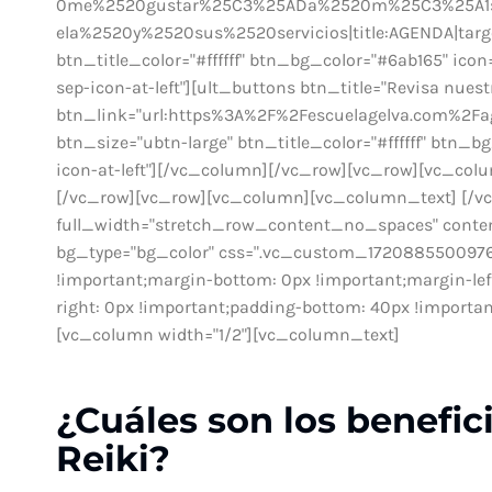
0me%2520gustar%25C3%25ADa%2520m%25C3%25A1s
ela%2520y%2520sus%2520servicios|title:AGENDA|targe
btn_title_color="#ffffff" btn_bg_color="#6ab165" ic
sep-icon-at-left"][ult_buttons btn_title="Revisa nuest
btn_link="url:https%3A%2F%2Fescuelagelva.com%2Fag
btn_size="ubtn-large" btn_title_color="#ffffff" btn_
icon-at-left"][/vc_column][/vc_row][vc_row][vc_co
[/vc_row][vc_row][vc_column][vc_column_text] [/v
full_width="stretch_row_content_no_spaces" conte
bg_type="bg_color" css=".vc_custom_1720885500976{
!important;margin-bottom: 0px !important;margin-lef
right: 0px !important;padding-bottom: 40px !important
[vc_column width="1/2"][vc_column_text]
¿Cuáles son los benefic
Reiki?