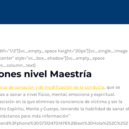
th="1/2"][vc_empty_space height="20px"][vc_single_image
"center" style="vc_box_shadow"][vc_empty_space
[vc_column_text]
ones nivel Maestría
nica de sanación y de modificación de la conducta
, que se
s a sanar a nivel físico, mental, emociona y espiritual.
ecisión en la que eliminas la conciencia de víctima y ser la
o Espíritu, Mente y Cuerpo, teniendo la habilidad de sanar el
ntáctanos para más información"
2Fsend%3Fphone%3D573124701476%26text%3DHola%252C%252