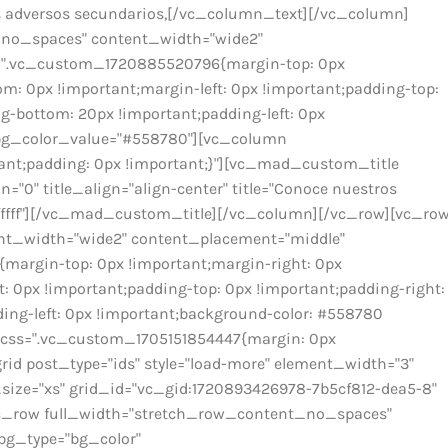
os adversos secundarios,[/vc_column_text][/vc_column]
_no_spaces" content_width="wide2"
s=".vc_custom_1720885520796{margin-top: 0px
m: 0px !important;margin-left: 0px !important;padding-top:
g-bottom: 20px !important;padding-left: 0px
" bg_color_value="#558780"][vc_column
ant;padding: 0px !important;}"][vc_mad_custom_title
0" title_align="align-center" title="Conoce nuestros
ffffff"][/vc_mad_custom_title][/vc_column][/vc_row][vc_ro
nt_width="wide2" content_placement="middle"
margin-top: 0px !important;margin-right: 0px
: 0px !important;padding-top: 0px !important;padding-right:
ing-left: 0px !important;background-color: #558780
 css=".vc_custom_1705151854447{margin: 0px
rid post_type="ids" style="load-more" element_width="3"
_size="xs" grid_id="vc_gid:1720893426978-7b5cf812-dea5-8"
][vc_row full_width="stretch_row_content_no_spaces"
bg_type="bg_color"