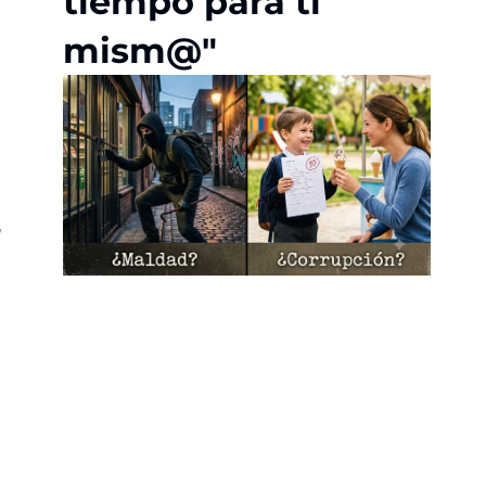
tiempo para ti
mism@"
w