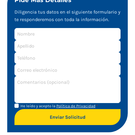
Pide Más Detalles
Diligencia tus datos en el siguiente formulario y
te responderemos con toda la información.
Nombre
Apellido
Correo
electrónico
Aviso de
Aviso
He leído y acepto la
Política de Privacidad
*
Privacidad
de
Enviar Solicitud
privacidad