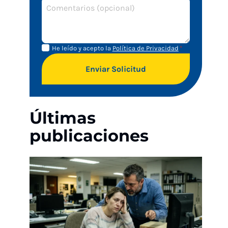
Aviso de
Aviso
He leído y acepto la
Política de Privacidad
*
Privacidad
de
Enviar Solicitud
privacidad
Últimas
publicaciones