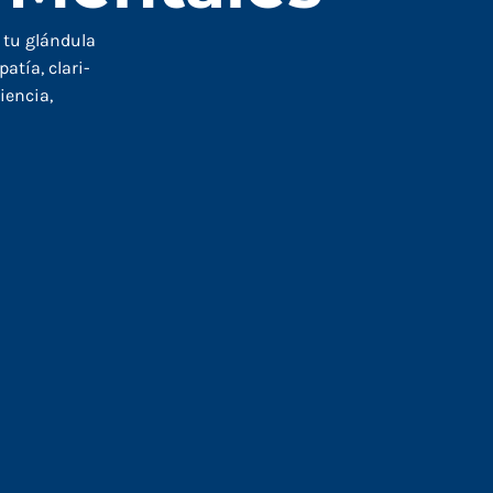
a tu glándula
atía, clari-
iencia,