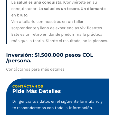
La salud es una conquista.
¡Conviértete en su
conquistador!
La salud es un tesoro. Un diamante
en bruto.
Ven a tallarlo con nosotros en un taller
sorprendente y lleno de experiencias vivificantes.
Este es un retiro en donde predomina la práctica
más que la teoría. Siente el resultado, no lo pienses.
Inversión: $1.500.000 pesos COL
/persona.
Contáctanos para más detalles
CONTÁCTANOS
Pide Más Detalles
Diligencia tus datos en el siguiente formulario y
te responderemos con toda la información.