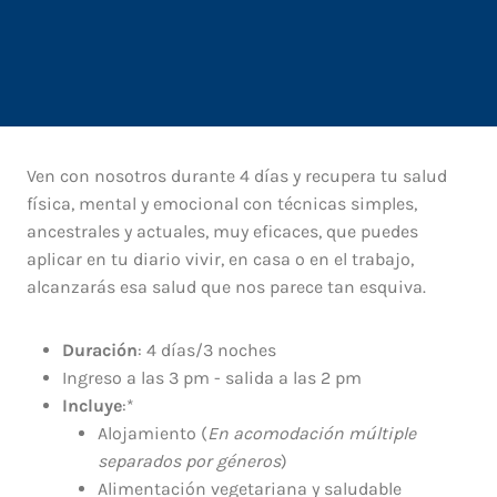
Ven con nosotros durante 4 días y recupera tu salud
física, mental y emocional con técnicas simples,
ancestrales y actuales, muy eficaces, que puedes
aplicar en tu diario vivir, en casa o en el trabajo,
alcanzarás esa salud que nos parece tan esquiva.
Duración
: 4 días/3 noches
Ingreso a las 3 pm - salida a las 2 pm
Incluye
:*
Alojamiento (
En acomodación múltiple
separados por géneros
)
Alimentación vegetariana y saludable