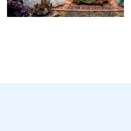
Del adorno y la superstición a
la herramienta: ¿Cómo usar tus
cuarzos en tu día a día?