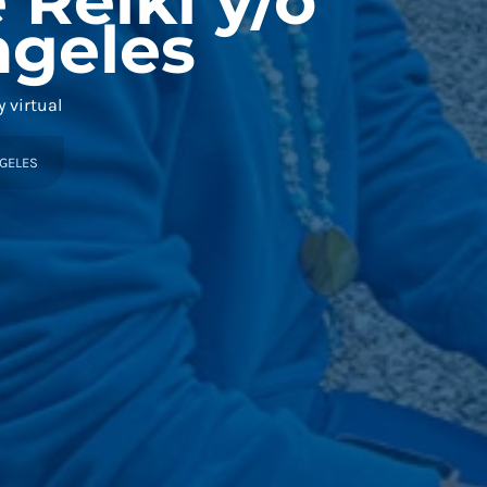
 Reiki y/o
ngeles
 virtual
NGELES