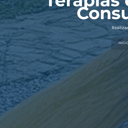
Terapias 
Consu
Realiza
INICI