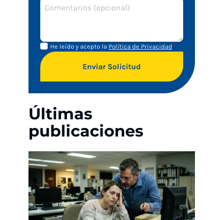
Aviso de
Aviso
He leído y acepto la
Política de Privacidad
*
Privacidad
de
Enviar Solicitud
privacidad
Últimas
publicaciones