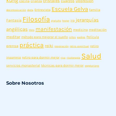
kung
cristales
cuarzos
Depresión
cocina
crianza
Escuela Gelva
Entrevista
familia
desintoxicación
dieta
Filosofía
jerarquías
Fantasía
ira
gratuito
hogar
manifestación
angélicas
medicina
meditación
libro
meditar
método para mejorar el sueño
Película
niños
padres
práctica
reiki
prensa
retiro
respiración
retiro espiritual
Salud
insomnio
retiro para dormir mejor
risa
risoterapia
servicios monasterial
técnicas para dormir mejor
vegetariano
Sobre Nosotros
Somos una escuela de transformación interior, en la
que enseñamos de forma clara y simple pero con
sustento científico, cómo funciona la unidad cuerpo,