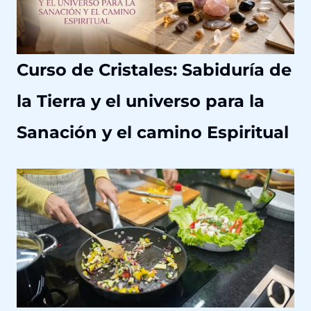
n
a
c
Curso de Cristales: Sabiduría de
i
ó
la Tierra y el universo para la
n
H
Sanación y el camino Espiritual
o
l
í
s
t
i
c
a