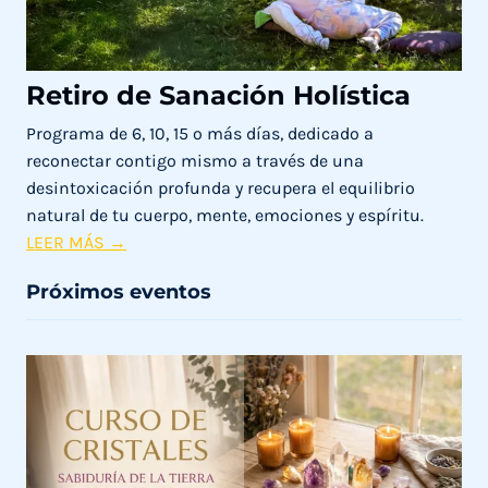
Retiro de Sanación Holística
Programa de 6, 10, 15 o más días, dedicado a
reconectar contigo mismo a través de una
desintoxicación profunda y recupera el equilibrio
natural de tu cuerpo, mente, emociones y espíritu.
R
LEER MÁS →
e
Próximos eventos
t
i
r
o
d
e
S
a