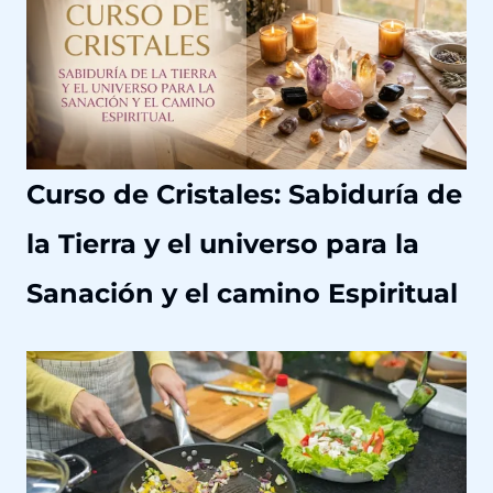
e
S
a
n
a
c
Curso de Cristales: Sabiduría de
i
ó
la Tierra y el universo para la
n
H
Sanación y el camino Espiritual
o
l
í
s
t
i
c