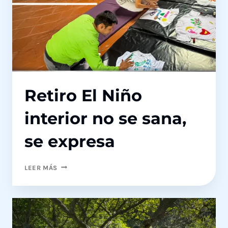
Retiro El Niño
interior no se sana,
se expresa
RETIRO
LEER MÁS
EL
NIÑO
INTERIOR
NO
SE
SANA,