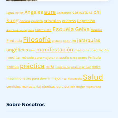
aura
Angeles
chi
caricatura
agua
Amor
Bochalema
kung
cristales
cuarzos
Depresión
cocina
crianza
Escuela Gelva
Entrevista
familia
desintoxicación
dieta
Filosofía
jerarquías
Fantasía
ira
gratuito
hogar
manifestación
angélicas
medicina
meditación
libro
meditar
método para mejorar el sueño
Película
niños
padres
práctica
reiki
prensa
retiro
respiración
retiro espiritual
Salud
insomnio
retiro para dormir mejor
risa
risoterapia
servicios monasterial
técnicas para dormir mejor
vegetariano
Sobre Nosotros