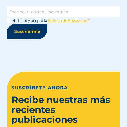
Correo
electrónico
Aviso de
Aviso
He leído y acepto la
Política de Privacidad
*
privacidad
de
Suscribirme
privacidad
SUSCRÍBETE AHORA
Recibe nuestras más
recientes
publicaciones