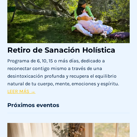
SE
EXPRESA
Retiro de Sanación Holística
Programa de 6, 10, 15 o más días, dedicado a
reconectar contigo mismo a través de una
desintoxicación profunda y recupera el equilibrio
natural de tu cuerpo, mente, emociones y espíritu.
R
LEER MÁS →
e
Próximos eventos
t
i
r
o
d