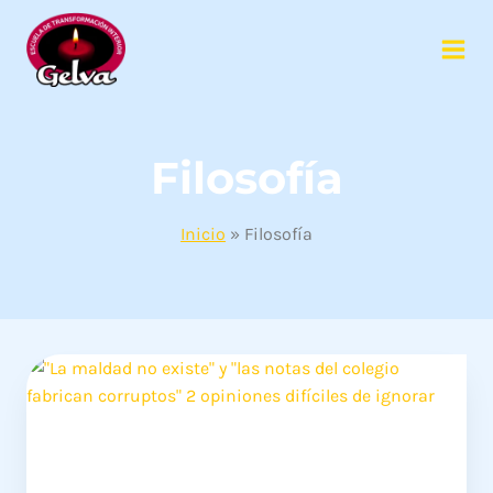
Saltar
al
contenido
Filosofía
Inicio
»
Filosofía