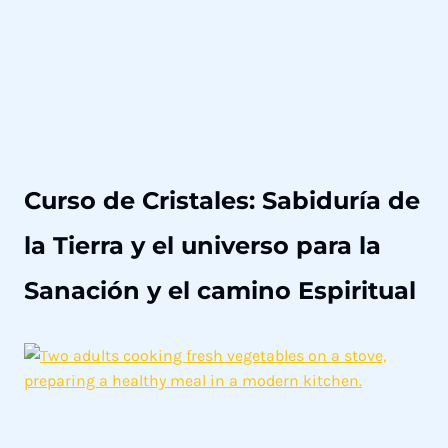
d
e
S
a
n
a
c
Curso de Cristales: Sabiduría de
i
ó
la Tierra y el universo para la
n
H
Sanación y el camino Espiritual
o
l
í
s
t
i