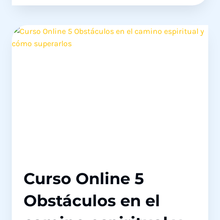
NO
EXISTE"
Y
"LAS
NOTAS
DEL
COLEGIO
FABRICAN
CORRUPTOS"
2
OPINIONES
DIFÍCILES
DE
IGNORAR
Curso Online 5
Obstáculos en el