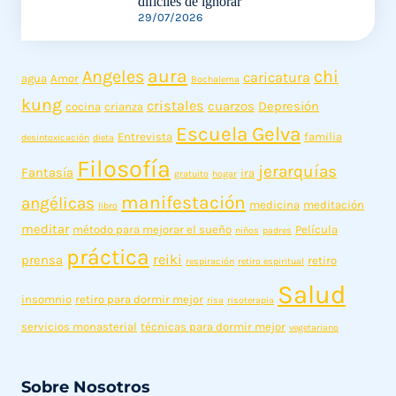
difíciles de ignorar
29/07/2026
aura
Angeles
chi
caricatura
agua
Amor
Bochalema
kung
cristales
cuarzos
Depresión
cocina
crianza
Escuela Gelva
Entrevista
familia
desintoxicación
dieta
Filosofía
jerarquías
Fantasía
ira
gratuito
hogar
manifestación
angélicas
medicina
meditación
libro
meditar
método para mejorar el sueño
Película
niños
padres
práctica
reiki
prensa
retiro
respiración
retiro espiritual
Salud
insomnio
retiro para dormir mejor
risa
risoterapia
servicios monasterial
técnicas para dormir mejor
vegetariano
Sobre Nosotros