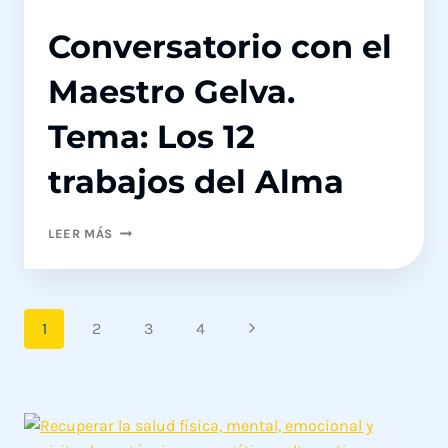
Conversatorio con el
Maestro Gelva.
Tema: Los 12
trabajos del Alma
CONVERSATORIO
LEER MÁS
CON
EL
MAESTRO
GELVA.
Navegación
Siguiente
1
2
3
4
TEMA:
de
LOS
página
12
página
TRABAJOS
DEL
ALMA