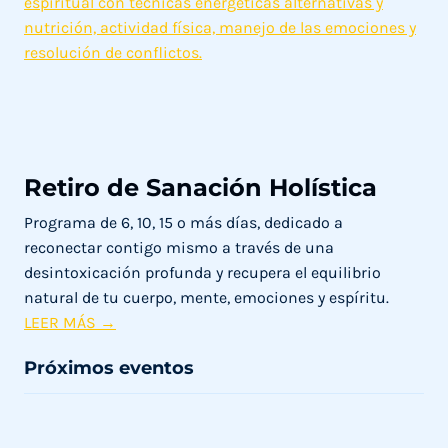
Retiro de Sanación Holística
Programa de 6, 10, 15 o más días, dedicado a
reconectar contigo mismo a través de una
desintoxicación profunda y recupera el equilibrio
natural de tu cuerpo, mente, emociones y espíritu.
R
LEER MÁS →
e
Próximos eventos
t
i
r
o