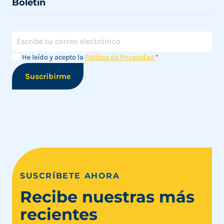
Boletín
Correo
electrónico
Aviso de
Aviso
He leído y acepto la
Política de Privacidad
*
privacidad
de
Suscribirme
privacidad
SUSCRÍBETE AHORA
Recibe nuestras más
recientes