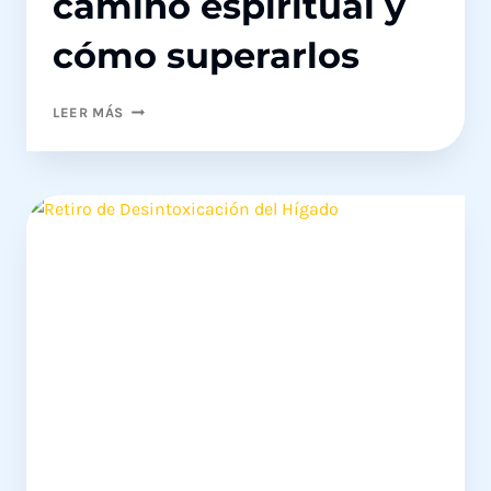
camino espiritual y
cómo superarlos
CURSO
LEER MÁS
ONLINE
5
OBSTÁCULOS
EN
EL
CAMINO
ESPIRITUAL
Y
CÓMO
SUPERARLOS