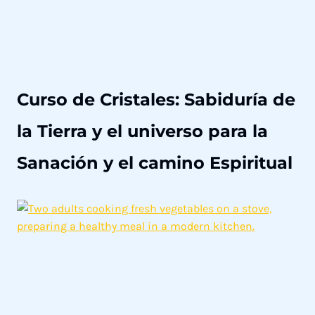
S
a
n
a
c
Curso de Cristales: Sabiduría de
i
ó
la Tierra y el universo para la
n
H
Sanación y el camino Espiritual
o
l
í
s
t
i
c
a