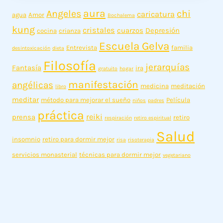
aura
Angeles
chi
caricatura
agua
Amor
Bochalema
kung
cristales
cuarzos
Depresión
cocina
crianza
Escuela Gelva
Entrevista
familia
desintoxicación
dieta
Filosofía
jerarquías
Fantasía
ira
gratuito
hogar
manifestación
angélicas
medicina
meditación
libro
meditar
método para mejorar el sueño
Película
niños
padres
práctica
reiki
prensa
retiro
respiración
retiro espiritual
Salud
insomnio
retiro para dormir mejor
risa
risoterapia
servicios monasterial
técnicas para dormir mejor
vegetariano
Sobre Nosotros