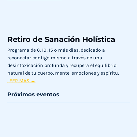
ME
ESTÁS
PIDIENDO
AYUDA...
Retiro de Sanación Holística
Programa de 6, 10, 15 o más días, dedicado a
reconectar contigo mismo a través de una
desintoxicación profunda y recupera el equilibrio
natural de tu cuerpo, mente, emociones y espíritu.
R
LEER MÁS →
e
Próximos eventos
t
i
r
o
d
e