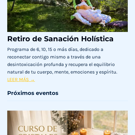
ME
ESTÁS
PIDIENDO
AYUDA...
Retiro de Sanación Holística
Programa de 6, 10, 15 o más días, dedicado a
reconectar contigo mismo a través de una
desintoxicación profunda y recupera el equilibrio
natural de tu cuerpo, mente, emociones y espíritu.
R
LEER MÁS →
e
Próximos eventos
t
i
r
o
d
e