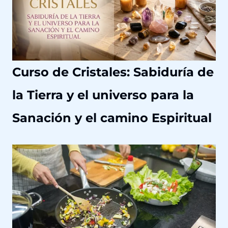
S
a
n
a
c
Curso de Cristales: Sabiduría de
i
ó
la Tierra y el universo para la
n
H
Sanación y el camino Espiritual
o
l
í
s
t
i
c
a