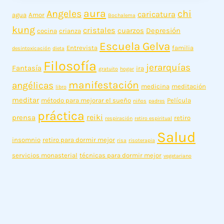
aura
Angeles
chi
caricatura
agua
Amor
Bochalema
kung
cristales
cuarzos
Depresión
cocina
crianza
Escuela Gelva
Entrevista
familia
desintoxicación
dieta
Filosofía
jerarquías
Fantasía
ira
gratuito
hogar
manifestación
angélicas
medicina
meditación
libro
meditar
método para mejorar el sueño
Película
niños
padres
práctica
reiki
prensa
retiro
respiración
retiro espiritual
Salud
insomnio
retiro para dormir mejor
risa
risoterapia
servicios monasterial
técnicas para dormir mejor
vegetariano
Sobre Nosotros