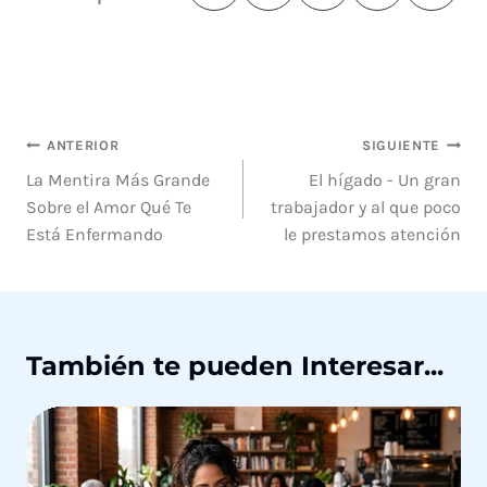
Navegación
ANTERIOR
SIGUIENTE
de
La Mentira Más Grande
El hígado - Un gran
Sobre el Amor Qué Te
trabajador y al que poco
entradas
Está Enfermando
le prestamos atención
También te pueden Interesar...