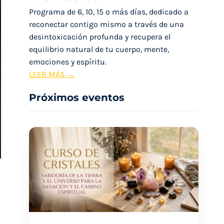
Programa de 6, 10, 15 o más días, dedicado a
reconectar contigo mismo a través de una
desintoxicación profunda y recupera el
equilibrio natural de tu cuerpo, mente,
emociones y espíritu.
R
LEER MÁS →
e
Próximos eventos
t
i
r
o
d
e
S
a
n
a
c