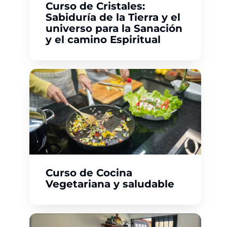
Curso de Cristales:
i
Sabiduría de la Tierra y el
ó
universo para la Sanación
n
y el camino Espiritual
H
o
l
í
s
t
i
c
a
Curso de Cocina
Vegetariana y saludable