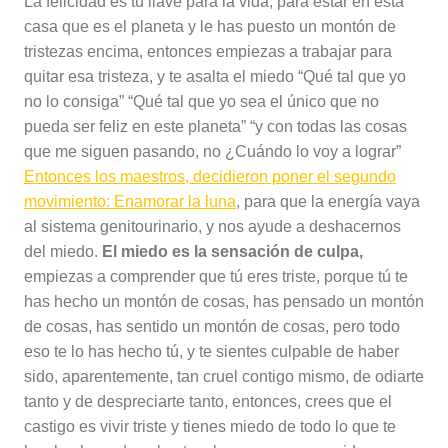
La felicidad es tu llave para la vida, para estar en esta
casa que es el planeta y le has puesto un montón de
tristezas encima, entonces empiezas a trabajar para
quitar esa tristeza, y te asalta el miedo “Qué tal que yo
no lo consiga” “Qué tal que yo sea el único que no
pueda ser feliz en este planeta” “y con todas las cosas
que me siguen pasando, no ¿Cuándo lo voy a lograr”
Entonces los maestros, decidieron poner el segundo
movimiento: Enamorar la luna
, para que la energía vaya
al sistema genitourinario, y nos ayude a deshacernos
del miedo.
El miedo es la sensación de culpa,
empiezas a comprender que tú eres triste, porque tú te
has hecho un montón de cosas, has pensado un montón
de cosas, has sentido un montón de cosas, pero todo
eso te lo has hecho tú, y te sientes culpable de haber
sido, aparentemente, tan cruel contigo mismo, de odiarte
tanto y de despreciarte tanto, entonces, crees que el
castigo es vivir triste y tienes miedo de todo lo que te