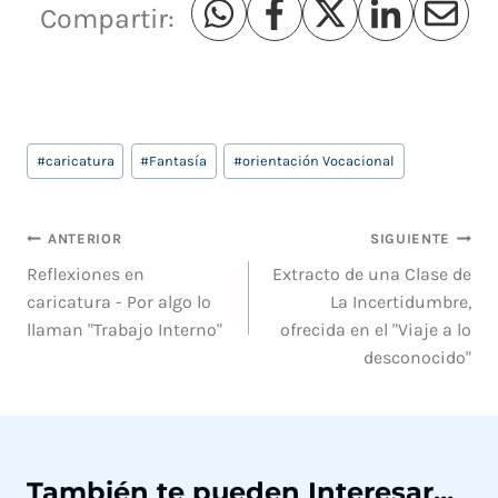
Compartir:
Etiquetas
#
caricatura
#
Fantasía
#
orientación Vocacional
de
la
Navegación
entrada:
ANTERIOR
SIGUIENTE
de
Reflexiones en
Extracto de una Clase de
caricatura - Por algo lo
La Incertidumbre,
entradas
llaman "Trabajo Interno"
ofrecida en el "Viaje a lo
desconocido"
También te pueden Interesar...