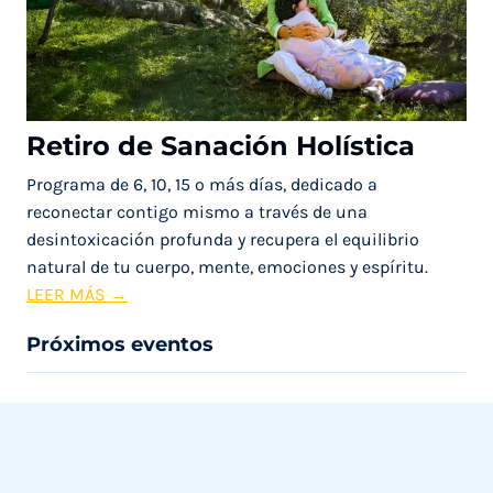
Retiro de Sanación Holística
Programa de 6, 10, 15 o más días, dedicado a
reconectar contigo mismo a través de una
desintoxicación profunda y recupera el equilibrio
natural de tu cuerpo, mente, emociones y espíritu.
R
LEER MÁS →
e
Próximos eventos
t
i
r
o
d
e